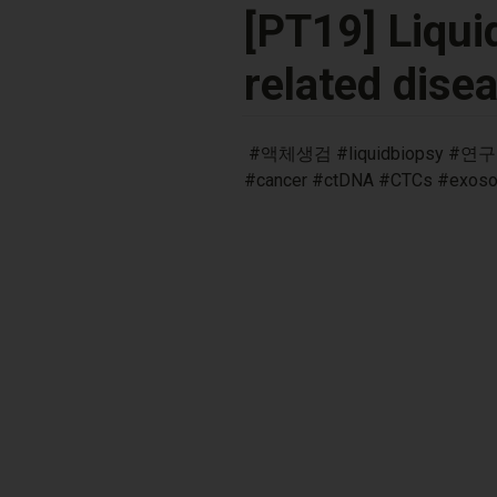
[PT19] Liqu
related dise
 #액체생검 #liquidbiopsy #연구동향 #research_trend #동향 #트렌드 #Trend  #바이오마커 #biomarker #질병 #disease #암 
#cancer #ctDNA #CTCs #ex